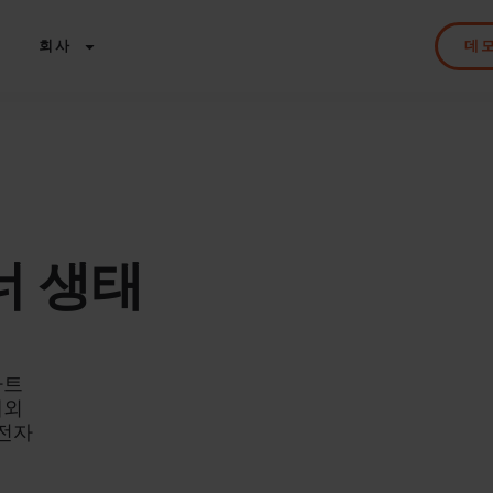
회사
데
트너 생태
파트
해외
 전자