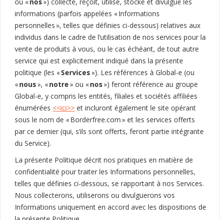
ou «
nos
») collecte, reçoit, utilise, stocke et divulgue les
informations (parfois appelées « Informations
personnelles », telles que définies ci-dessous) relatives aux
individus dans le cadre de l’utilisation de nos services pour la
vente de produits à vous, ou le cas échéant, de tout autre
service qui est explicitement indiqué dans la présente
politique (les «
Services
»). Les références à Global-e (ou
«
nous
», «
notre
» ou «
nos
») feront référence au groupe
Global-e, y compris les entités, filiales et sociétés affiliées
énumérées
<<ici>>
et incluront également le site opérant
sous le nom de « Borderfree.com » et les services offerts
par ce dernier (qui, s’ils sont offerts, feront partie intégrante
du Service).
La présente Politique décrit nos pratiques en matière de
confidentialité pour traiter les Informations personnelles,
telles que définies ci-dessous, se rapportant à nos Services.
Nous collecterons, utiliserons ou divulguerons vos
Informations uniquement en accord avec les dispositions de
la présente Politique.